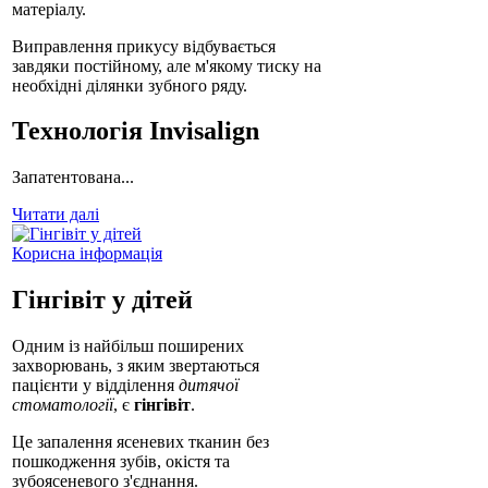
матеріалу.
Виправлення прикусу відбувається
завдяки постійному, але м'якому тиску на
необхідні ділянки зубного ряду.
Технологія Invisalign
Запатентована...
Читати далі
Корисна інформація
Гінгівіт у дітей
Одним із найбільш поширених
захворювань, з яким звертаються
пацієнти у відділення
дитячої
стоматології
, є
гінгівіт
.
Це запалення ясеневих тканин без
пошкодження зубів, окістя та
зубоясеневого з'єднання.