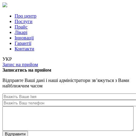
Перейти до основного вмісту
Про центр
Послуги
Прайс
Лікарі
Iнновації
Гарантії
Контакти
УКР
Запис на прийом
Записатись на прийом
Відправте Ваші дані і наші адміністратори зв’яжуться з Вами
найближчим часом