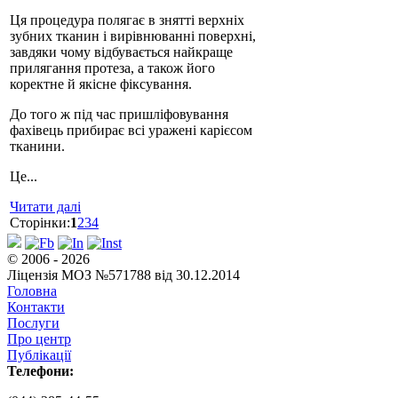
Ця процедура полягає в знятті верхніх
зубних тканин і вирівнюванні поверхні,
завдяки чому відбувається найкраще
прилягання протеза, а також його
коректне й якісне фіксування.
До того ж під час пришліфовування
фахівець прибирає всі уражені карієсом
тканини.
Це...
Читати далі
Сторінки:
1
2
3
4
© 2006 - 2026
Ліцензія МОЗ №571788 від 30.12.2014
Головна
Контакти
Послуги
Про центр
Публікації
Телефони: