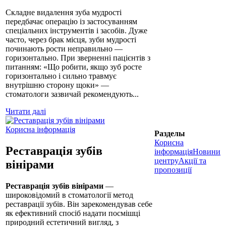
Складне видалення зуба мудрості
передбачає операцію із застосуванням
спеціальних інструментів і засобів. Дуже
часто, через брак місця, зуби мудрості
починають рости неправильно —
горизонтально. При зверненні пацієнтів з
питанням: «Що робити, якщо зуб росте
горизонтально і сильно травмує
внутрішню сторону щоки» —
стоматологи зазвичай рекомендують...
Читати далі
Корисна інформація
Разделы
Корисна
Реставрація зубів
інформація
Новини
центру
Акції та
вінірами
пропозиції
Реставрація зубів вінірами
—
широковідомий в стоматології метод
реставрації зубів. Він зарекомендував себе
як ефективний спосіб надати посмішці
природний естетичний вигляд, з