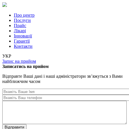
Перейти до основного вмісту
Про центр
Послуги
Прайс
Лікарі
Iнновації
Гарантії
Контакти
УКР
Запис на прийом
Записатись на прийом
Відправте Ваші дані і наші адміністратори зв’яжуться з Вами
найближчим часом