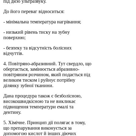
під дією ультразвуку.
До його переваг відноситься:
- мінімальна температура нагрівання;
- низький рівень тиску на зубну
поверхню;
- безпеку та відсутність болісних
відчуттів.
4. Повітряно-абразивний. Тут свердло, що
обертається, замінюється абразивно-
повітряним розчином, який подається під
великим тиском і руйнує потрібну
ділянку зубної тканини.
Дана процедура також є безболісною,
високошвидкісною та не викликає
підвищення температури емалі та
дентину.
5. Хімічне. Принцип дії полягає в тому,
що препарування виконується за
допомогою кислот й інших діючих