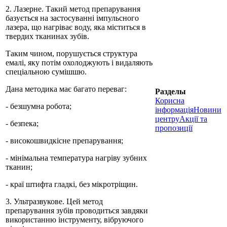
2. Лазерне. Такий метод препарування
базується на застосуванні імпульсного
лазера, що нагріває воду, яка міститься в
твердих тканинах зубів.
Таким чином, порушується структура
емалі, яку потім охолоджують і видаляють
спеціальною сумішшю.
Дана методика має багато переваг:
Разделы
Корисна
- безшумна робота;
інформація
Новини
центру
Акції та
- безпека;
пропозиції
- високошвидкісне препарування;
- мінімальна температура нагріву зубних
тканин;
- краї штифта гладкі, без мікротріщин.
3. Ультразвукове. Цей метод
препарування зубів проводиться завдяки
використанню інструменту, вібруючого