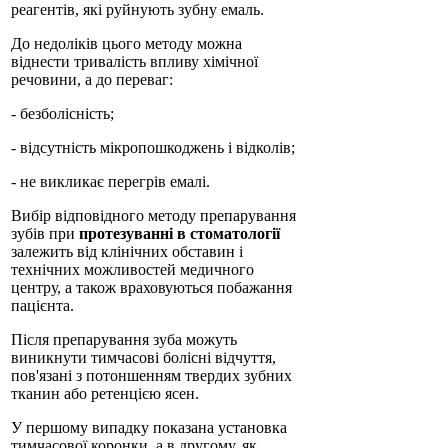
реагентів, які руйнують зубну емаль.
До недоліків цього методу можна
віднести тривалість впливу хімічної
речовини, а до переваг:
- безболісність;
- відсутність мікропошкоджень і відколів;
- не викликає перегрів емалі.
Вибір відповідного методу препарування
зубів при
протезуванні в стоматології
залежить від клінічних обставин і
технічних можливостей медичного
центру, а також враховуються побажання
пацієнта.
Після препарування зуба можуть
виникнути тимчасові болісні відчуття,
пов'язані з потоншенням твердих зубних
тканин або ретенцією ясен.
У першому випадку показана установка
тимчасової коронки, а в другому, як