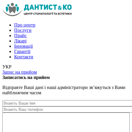
Перейти до основного вмісту
Про центр
Послуги
Прайс
Лікарі
Iнновації
Гарантії
Контакти
УКР
Запис на прийом
Записатись на прийом
Відправте Ваші дані і наші адміністратори зв’яжуться з Вами
найближчим часом