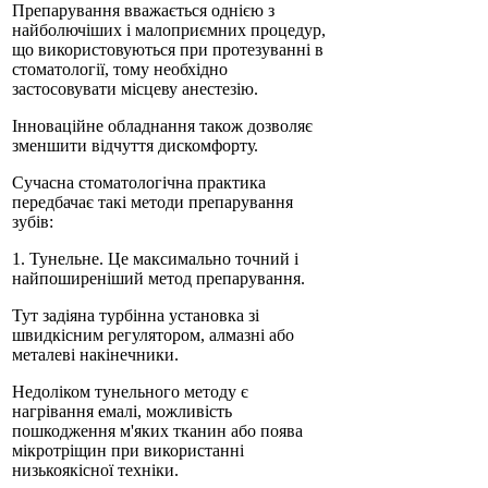
Препарування вважається однією з
найболючіших і малоприємних процедур,
що використовуються при протезуванні в
стоматології, тому необхідно
застосовувати місцеву анестезію.
Інноваційне обладнання також дозволяє
зменшити відчуття дискомфорту.
Сучасна стоматологічна практика
передбачає такі методи препарування
зубів:
1. Тунельне. Це максимально точний і
найпоширеніший метод препарування.
Тут задіяна турбінна установка зі
швидкісним регулятором, алмазні або
металеві накінечники.
Недоліком тунельного методу є
нагрівання емалі, можливість
пошкодження м'яких тканин або поява
мікротріщин при використанні
низькоякісної техніки.