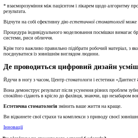
* взаєморозуміння між пацієнтом і лікарем щодо алгоритму про
результата.
Відчути на собі єфективну дію
естетичної стоматології
може 
Процедура індивідуального моделювання посмішки вимагає брати
системи, риси обличчя.
Крім того важливо правильно підібрати робочий матеріал, з яким
поєднуватися із зовнішнім виглядом людини.
Де проводиться цифровий дизайн усмі
Йдучи в ногу з часом, Центр стоматологи і естетики «Дантис
Вона демонструє результат після усунення різних проблем зубног
спокійно сідають в крісло до фахівця, знаючи, що незабаром 
Естетична стоматологія
змінить ваше життя на краще.
Ви відкинете свої страхи та комплекси з приводу своєї зовнішно
Інновації