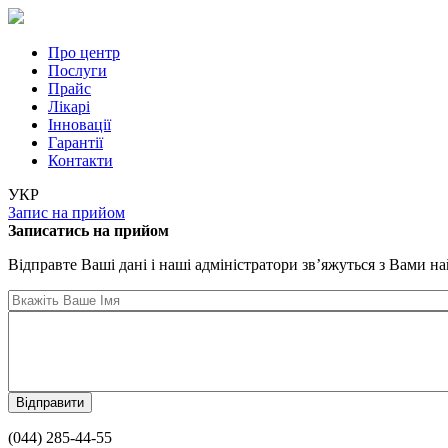
Перейти до основного вмісту
Про центр
Послуги
Прайс
Лікарі
Iнновації
Гарантії
Контакти
УКР
Запис на прийом
Записатись на прийом
Відправте Ваші дані і наші адміністратори зв’яжуться з Вами 
(044) 285-44-55