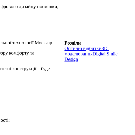
цифрового дизайну посмішки,
льної технології Mock-up.
Розділи
Оптичні відбитки
3D-
зору комфорту та
моделювання
Digital Smile
Design
тезні конструкції – буде
ості;