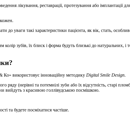
ведення лікування, реставрації, протезування або імплантації дл
кожен.
 до уваги такі характеристики пацієнта, як вік, стать, особлив
 колір зубів, їх блиск і форма будуть близькі до натуральних, і 
шки?
т & Ко» використовує інноваційну методику
Digital Smile Design
.
о ряду (нерівні та потемнілі зуби або їх відсутність, старі плом
вони вийдуть з красивою голлівудською посмішкою.
сті та будете посміхатися частіше.