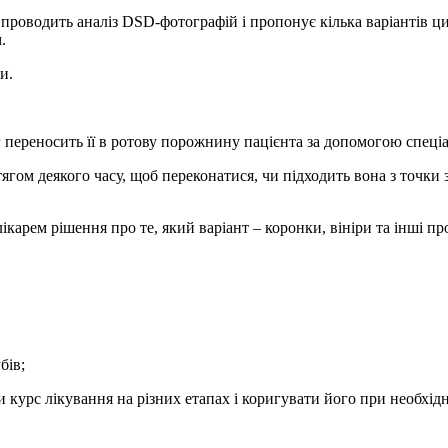
проводить аналіз DSD-фотографій і пропонує кілька варіантів 
.
и.
г переносить її в ротову порожнину пацієнта за допомогою спеціа
гом деякого часу, щоб переконатися, чи підходить вона з точки 
ікарем рішення про те, який варіант – коронки, вініри та інші про
бів;
 курс лікування на різних етапах і коригувати його при необхідн