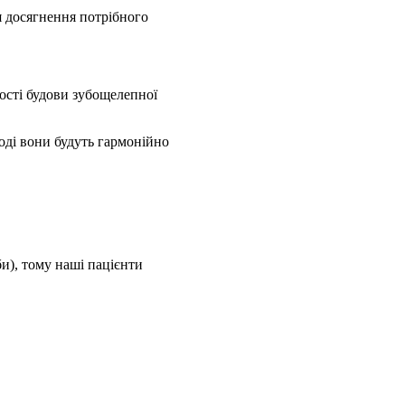
я досягнення потрібного
ості будови зубощелепної
тоді вони будуть гармонійно
би), тому наші пацієнти