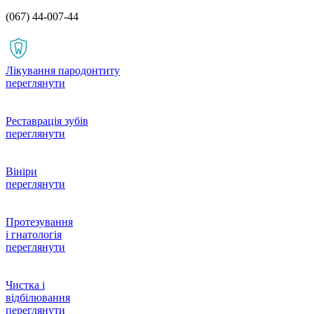
(067) 44-007-44
Лікування пародонтиту
переглянути
Реставрація зубів
переглянути
Вініри
переглянути
Протезування
і гнатологія
переглянути
Чистка і
відбілювання
переглянути