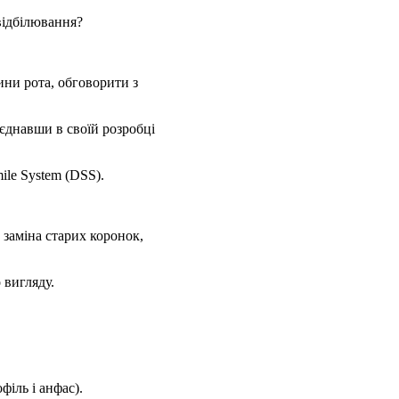
 відбілювання?
ини рота, обговорити з
єднавши в своїй розробці
ile System (DSS).
 заміна старих коронок,
 вигляду.
філь і анфас).