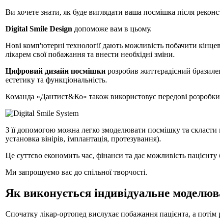
Ви хочете знати, як буде виглядати ваша посмішка після реконст
Digital Smile Design
допоможе вам в цьому.
Нові комп'ютерні технології дають можливість побачити кінцев
лікарем свої побажання та внести необхідні зміни.
Цифровий дизайн посмішки
розробив життєрадісний бразилец
естетику та функціональність.
Команда «Дантист&Ко» також використовує передові розробки в о
З її допомогою можна легко змоделювати посмішку та скласти п
установка вінірів, імплантація, протезування).
Це суттєво економить час, фінанси та дає можливість пацієнту
Ми запрошуємо вас до спільної творчості.
Як виконується індивідуальне моделю
Спочатку лікар-ортопед вислухає побажання пацієнта, а потім р