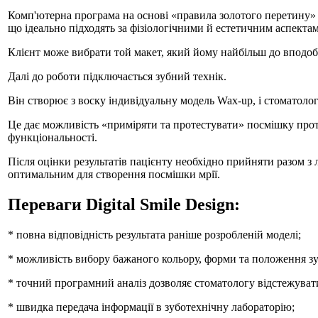
Комп'ютерна програма на основі «правила золотого перетину» 
що ідеально підходять за фізіологічними й естетичним аспектам
Клієнт може вибрати той макет, який йому найбільш до вподоб
Далі до роботи підключається зубний технік.
Він створює з воску індивідуальну модель Wax-up, і стоматоло
Це дає можливість «приміряти та протестувати» посмішку протя
функціональності.
Після оцінки результатів пацієнту необхідно прийняти разом з л
оптимальним для створення посмішки мрії.
Переваги Digital Smile Design:
* повна відповідність результата раніше розробленій моделі;
* можливість вибору бажаного кольору, форми та положення зу
* точний програмний аналіз дозволяє стоматологу відстежувати
* швидка передача інформації в зуботехнічну лабораторію;