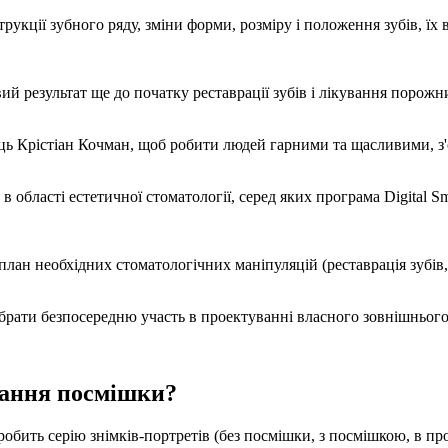
рукції зубного ряду, зміни форми, розміру і положення зубів, їх
ий результат ще до початку реставрації зубів і лікування порожн
ь Крістіан Кочман, щоб робити людей гарними та щасливими, з'
бласті естетичної стоматології, серед яких програма Digital Sm
лан необхідних стоматологічних маніпуляцій (реставрація зубів,
 брати безпосередню участь в проектуванні власного зовнішнього
вання посмішки?
обить серію знімків-портретів (без посмішки, з посмішкою, в про