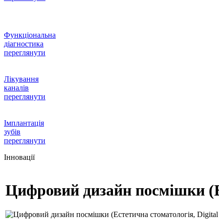
Функціональна
діагностика
переглянути
Лікування
каналів
переглянути
Імплантація
зубів
переглянути
Iнновації
Цифровий дизайн посмішки (Ес